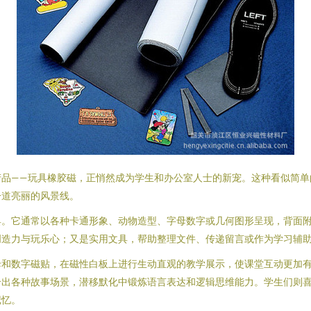
产品——玩具橡胶磁，正悄然成为学生和办公室人士的新宠。这种看似简单
一道亮丽的风景线。
具。它通常以各种卡通形象、动物造型、字母数字或几何图形呈现，背面
创造力与玩乐心；又是实用文具，帮助整理文件、传递留言或作为学习辅
母和数字磁贴，在磁性白板上进行生动直观的教学展示，使课堂互动更加
出各种故事场景，潜移默化中锻炼语言表达和逻辑思维能力。学生们则喜
记忆。