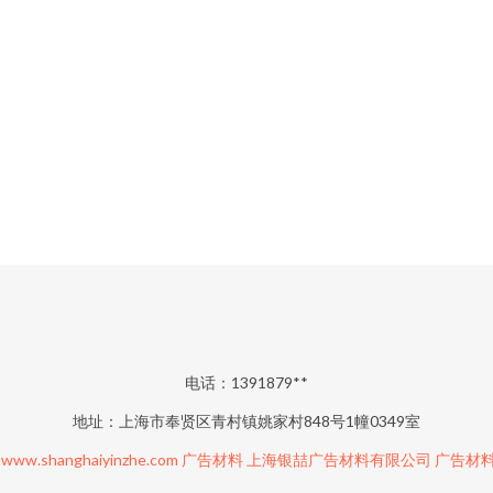
电话：1391879**
地址：上海市奉贤区青村镇姚家村848号1幢0349室
6
www.shanghaiyinzhe.com
广告材料
上海银喆广告材料有限公司
广告材